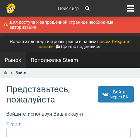
Поиск игр
Для доступа к запрошенной странице необходима
авторизация
Новости площадки и розыгрыши в нашем
новом Telegram-
канале!
👻 Срочно подпишись!
Рынок
Пополнялка Steam
Войти
Представьтесь,
Войти
пожалуйста
через ВК
Войдите, используя Ваш аккаунт
E-mail: