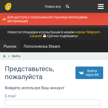
Поиск игр
Для доступа к запрошенной странице необходима
авторизация
Новости площадки и розыгрыши в нашем
новом Telegram-
канале!
👻 Срочно подпишись!
Рынок
Пополнялка Steam
Войти
Представьтесь,
Войти
пожалуйста
через ВК
Войдите, используя Ваш аккаунт
E-mail: