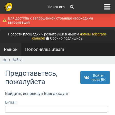
Поиск игр
Для доступа к запрошенной странице необходима
авторизация
Новости площадки и розыгрыши в нашем
новом Telegram-
канале!
👻 Срочно подпишись!
Рынок
Пополнялка Steam
Войти
Представьтесь,
Войти
пожалуйста
через ВК
Войдите, используя Ваш аккаунт
E-mail: