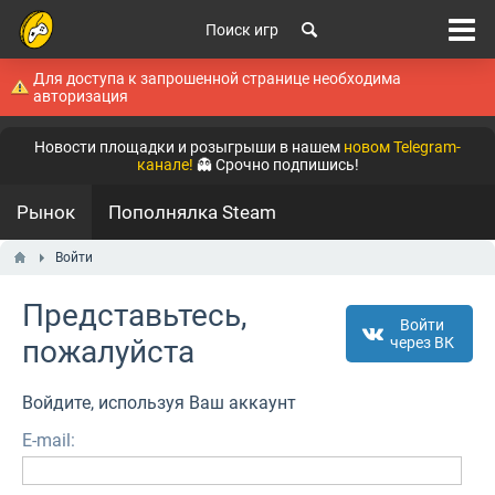
Поиск игр
Для доступа к запрошенной странице необходима
авторизация
Новости площадки и розыгрыши в нашем
новом Telegram-
канале!
👻 Срочно подпишись!
Рынок
Пополнялка Steam
Войти
Представьтесь,
Войти
пожалуйста
через ВК
Войдите, используя Ваш аккаунт
E-mail: