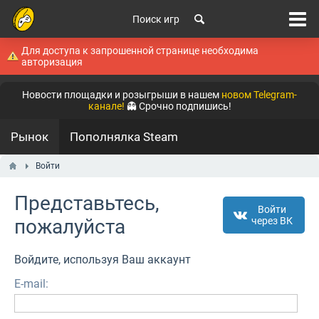
Поиск игр
Для доступа к запрошенной странице необходима
авторизация
Новости площадки и розыгрыши в нашем
новом Telegram-
канале!
👻 Срочно подпишись!
Рынок
Пополнялка Steam
Войти
Представьтесь,
Войти
пожалуйста
через ВК
Войдите, используя Ваш аккаунт
E-mail: