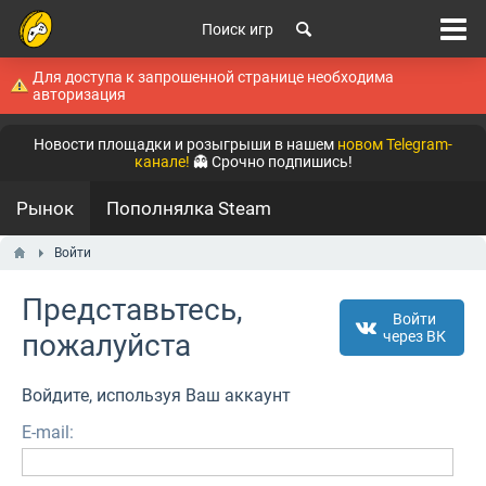
Поиск игр
Для доступа к запрошенной странице необходима
авторизация
Новости площадки и розыгрыши в нашем
новом Telegram-
канале!
👻 Срочно подпишись!
Рынок
Пополнялка Steam
Войти
Представьтесь,
Войти
пожалуйста
через ВК
Войдите, используя Ваш аккаунт
E-mail: