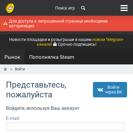
Поиск игр
Для доступа к запрошенной странице необходима
авторизация
Новости площадки и розыгрыши в нашем
новом Telegram-
канале!
👻 Срочно подпишись!
Рынок
Пополнялка Steam
Войти
Представьтесь,
Войти
пожалуйста
через ВК
Войдите, используя Ваш аккаунт
E-mail: