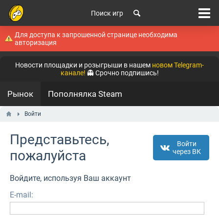
Поиск игр
Для доступа к запрошенной странице необходима
авторизация
Новости площадки и розыгрыши в нашем
новом Telegram-
канале!
👻 Срочно подпишись!
Рынок
Пополнялка Steam
Войти
Представьтесь,
Войти
пожалуйста
через ВК
Войдите, используя Ваш аккаунт
E-mail: