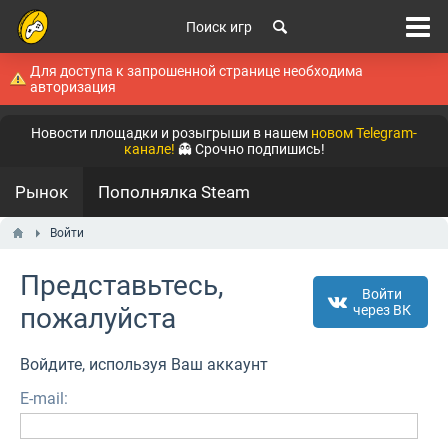
Поиск игр
Для доступа к запрошенной странице необходима
авторизация
Новости площадки и розыгрыши в нашем
новом Telegram-
канале!
👻 Срочно подпишись!
Рынок
Пополнялка Steam
Войти
Представьтесь,
Войти
пожалуйста
через ВК
Войдите, используя Ваш аккаунт
E-mail: