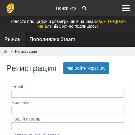
Поиск игр
Новости площадки и розыгрыши в нашем
новом Telegram-
канале!
👻 Срочно подпишись!
Рынок
Пополнялка Steam
Регистрация
Регистрация
Войти через ВК
E-mail
Никнейм
Новый пароль