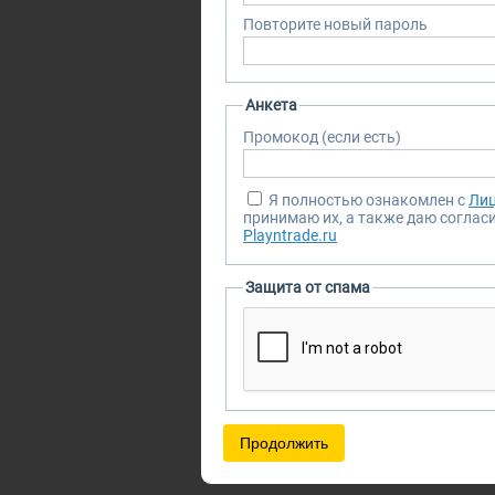
Повторите новый пароль
Анкета
Промокод (если есть)
Я полностью ознакомлен с
Лиц
принимаю их, а также даю соглас
Playntrade.ru
Защита от спама