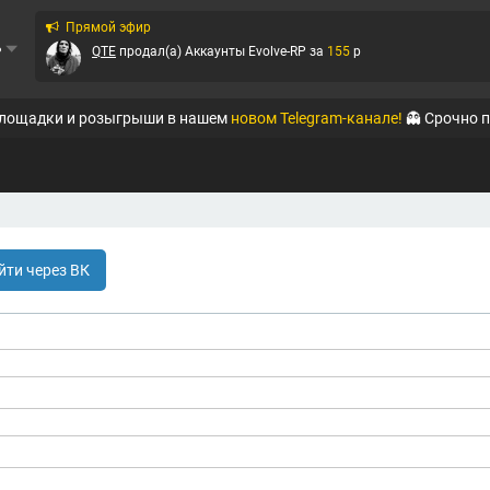
Прямой эфир
ь
QTE
продал(а)
Аккаунты Evolve-RP
за
155
p
QTE
продал(а)
Аккаунты Online RP (Mobile)
за
99
p
площадки и розыгрыши в нашем
новом Telegram-канале!
👻 Срочно 
QTE
продал(а)
Аккаунты Arizona-RP
за
33
p
QTE
продал(а)
Аккаунты Black Russia RP (Mobi...
за
77
p
🐬DOLPHIN🐬
продал(а)
Аккаунты Black Russia RP (Mobi...
за
50
p
йти через ВК
🐬DOLPHIN🐬
продал(а)
Аккаунты Black Russia RP (Mobi...
за
30
p
🐬DOLPHIN🐬
продал(а)
Аккаунты Black Russia RP (Mobi...
за
30
p
QTE
продал(а)
Аккаунты Arizona-RP
за
8
p