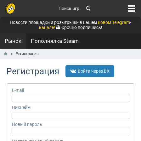
Поиск игр
Новости площадки и розыгрыши в нашем
новом Telegram-
канале!
👻 Срочно подпишись!
Рынок
Пополнялка Steam
Регистрация
Регистрация
Войти через ВК
E-mail
Никнейм
Новый пароль