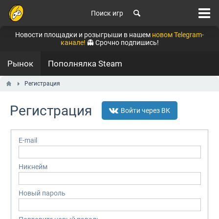
Поиск игр
Новости площадки и розыгрыши в нашем
новом Telegram-
канале!
👻 Срочно подпишись!
Рынок
Пополнялка Steam
Регистрация
Регистрация
Войти через ВК
E-mail
Никнейм
Новый пароль