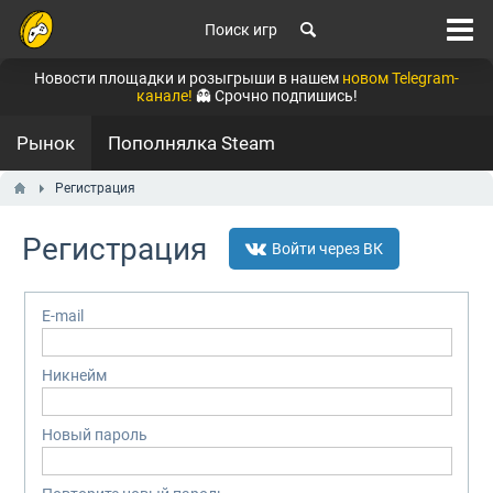
Поиск игр
Новости площадки и розыгрыши в нашем
новом Telegram-
канале!
👻 Срочно подпишись!
Рынок
Пополнялка Steam
Регистрация
Регистрация
Войти через ВК
E-mail
Никнейм
Новый пароль