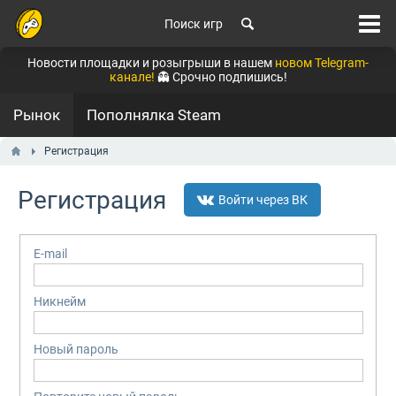
Поиск игр
Новости площадки и розыгрыши в нашем
новом Telegram-
канале!
👻 Срочно подпишись!
Рынок
Пополнялка Steam
Регистрация
Регистрация
Войти через ВК
E-mail
Никнейм
Новый пароль