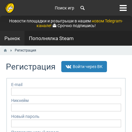
Поиск игр
Новости площадки и розыгрыши в нашем
новом Telegram-
канале!
👻 Срочно подпишись!
Рынок
Пополнялка Steam
Регистрация
Регистрация
Войти через ВК
E-mail
Никнейм
Новый пароль