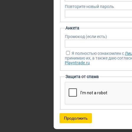
Повторите новый пароль
Анкета
Промокод (если есть)
Я полностью ознакомлен с
Лиц
принимаю их, а также даю соглас
Playntrade.ru
Защита от спама