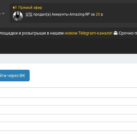
Прямой эфир
ь
QTE
продал(а)
Аккаунты Amazing-RP
за
20
p
QTE
продал(а)
Аккаунты Black Russia RP (Mobi...
за
111
p
площадки и розыгрыши в нашем
новом Telegram-канале!
👻 Срочно 
QTE
продал(а)
Аккаунты Amazing-RP
за
179
p
QTE
продал(а)
Аккаунты Amazing-RP
за
111
p
QTE
продал(а)
Аккаунты Amazing-RP
за
1499
p
йти через ВК
Virtoman
продал(а)
Вирты на Advance RP
за
400
p
QTE
продал(а)
Аккаунты Amazing-RP
за
149
p
QTE
продал(а)
Аккаунты Amazing-RP
за
85
p