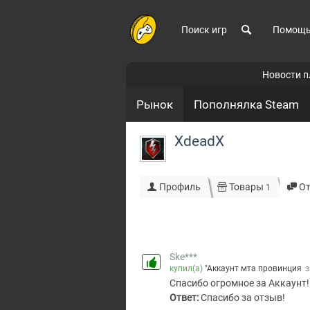
Поиск игр
Помощ
Новости 
Рынок
Пополнялка Steam
XdeadX
Профиль
Товары
О
1
Ske***
купил(а)
"Аккаунт мта провинция
з
Спасибо огромное за Аккаунт!
Ответ:
Спасибо за отзыв!