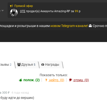
Прямой эфир
ь
QTE
продал(а)
Аккаунты Amazing-RP
за
99
p
QTE
продал(а)
Аккаунты Online RP (Mobile)
за
44
p
площадки и розыгрыши в нашем
новом Telegram-канале!
👻 Срочно 
QTE
продал(а)
Аккаунты Amazing-RP
за
44
p
🐬DOLPHIN🐬
продал(а)
Аккаунты Black Russia RP (Mobi...
за
15
p
QTE
продал(а)
Аккаунты Amazing-RP
за
855
p
Virtoman
продал(а)
Вирты на Radmir-RP
за
2400
p
тзывы
Друзья
Награды
2
5
MegaMarket
продал(а)
Аккаунты Black Russia RP (Mobi...
за
953
Показать только:
полож. (2)
нейтр. (0)
отриц. (0)
QTE
продал(а)
Аккаунты Amazing-RP
за
49
p
а 300 ₽
4 года назад
 буду идти до вершин)