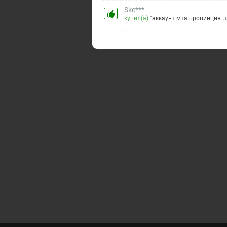
Ske***
купил(а)
"аккаунт мта провинция
з
.