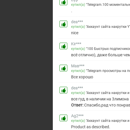
купил(а)
"Telegram.100 моментальн
.
dea***
купил(а)
"Аккаунт сайта накрутки YT
nice
Kir***
купил(а)
"100 Быстрых подписчико
всё отлично), даже больше че
Мав***
купил(а)
"Telegram просмотры на по
Все хорошо
dea***
купил(а)
"Аккаунт сайта накрутки и
все гуд, в наличии на 3лимон
Ответ:
Спасибо,рад что понра
Ag2***
купил(а)
"Аккаунт сайта накрутки и
Product as described.