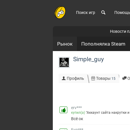
Поиск игр
Помощ
Новости 
Рынок
Пополнялка Steam
Simple_guy
Профиль
Товары
О
15
erv***
купил(а)
"Аккаунт сайта накрутки и
Всё ок
Бур***