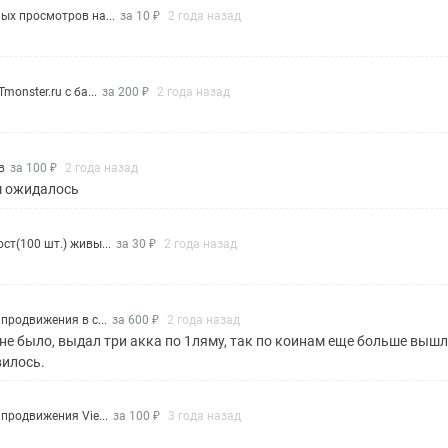
ых просмотров на...
за 10 ₽
2 года назад
monster.ru с ба...
за 200 ₽
2 года назад
в
за 100 ₽
2 года назад
м ожидалось
ст(100 шт.) живы...
за 30 ₽
2 года назад
 продвижения в с...
за 600 ₽
2 года назад
а не было, выдал три акка по 1ляму, так по коинам еще больше выш
вилось.
 продвижения Vie...
за 100 ₽
3 года назад