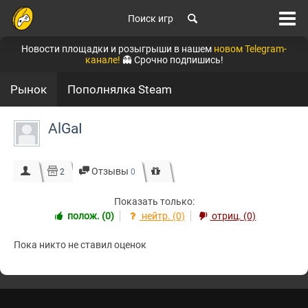
Поиск игр
Новости площадки и розыгрыши в нашем
новом Telegram-
канале!
👻 Срочно подпишись!
Рынок
Пополнялка Steam
AlGaI
Отзывы
2
0
Показать только:
полож. (0)
нейтр. (0)
отриц. (0)
Пока никто не ставил оценок