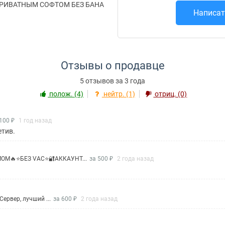
РИВАТНЫМ СОФТОМ БЕЗ БАНА
Написат
Отзывы о продавце
5 отзывов за 3 года
полож. (4)
нейтр. (1)
отриц. (0)
100 ₽
1 год назад
етив.
МОМ🔥⭐БЕЗ VAC⭐🔐АККАУНТ...
за 500 ₽
2 года назад
Сервер, лучший ...
за 600 ₽
2 года назад