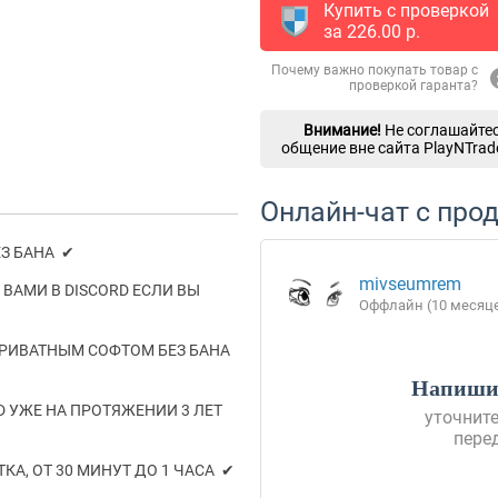
Купить с проверкой
за
226.00
p.
Почему важно покупать товар с
проверкой гаранта?
Внимание!
Не соглашайтес
общение вне сайта PlayNTrad
Онлайн-чат с про
З БАНА ✔
mivseumrem
ВАМИ В DISCORD ЕСЛИ ВЫ
Оффлайн (10 месяц
РИВАТНЫМ СОФТОМ БЕЗ БАНА
Напишит
D УЖЕ НА ПРОТЯЖЕНИИ 3 ЛЕТ
уточните
пере
А, ОТ 30 МИНУТ ДО 1 ЧАСА ✔