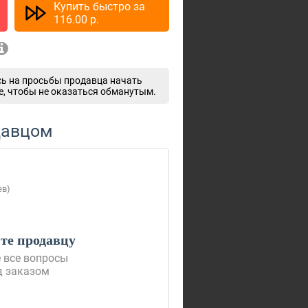
Купить быстро за
116.00
p.
ь на просьбы продавца начать
e, чтобы не оказаться обманутым.
давцом
ев)
е продавцу
 все вопросы
д заказом