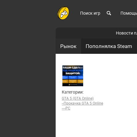
Поиск игр
Помощ
Новости 
Рынок
Пополнялка Steam
Категории:
GTA 5 (GTA Online)
--Прокачка GTA 5 Online
----PC