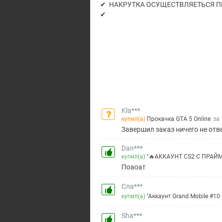
✔ НАКРУТКА ОСУЩЕСТВЛЯЕТЬСЯ П
✔
Kla***
купил(а)
Прокачка GTA 5 Online
за 
Завершил заказ ничего не отв
Dan***
купил(а)
"🔥АККАУНТ CS2 С ПРАЙ
Поаоат
Сла***
купил(а)
"Аккаунт Grand Mobile #10 
Sha***