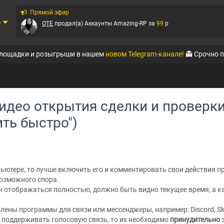
Прямой эфир
ь
QTE
продал(а)
Аккаунты Amazing-RP
за
99
p
QTE
продал(а)
Аккаунты Amazing-RP
за
320
p
площадки и розыгрыши в нашем
новом Telegram-канале!
👻 Срочно 
QTE
продал(а)
Аккаунты Black Russia RP (Mobi...
за
111
p
QTE
продал(а)
Аккаунты Black Russia RP (Mobi...
за
149
p
идео открытия сделки и проверки
QTE
продал(а)
Аккаунты Amazing-RP
за
399
p
ть быстро")
QTE
продал(а)
Аккаунты Absolute RP
за
56
p
QTE
продал(а)
Аккаунты Absolute RP
за
246
p
пьютере, то лучше включить его и комментировать свои действия п
Ирбис
продал(а)
Аккаунты WoT
за
125
p
озможного спора.
отображаться полностью, должно быть видно текущее время, а ка
лены программы для связи или мессенджеры, например: Discord, Sky
поддерживать голосовую связь, то их необходимо
принудительно
з