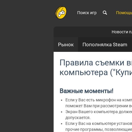
Поиск игр
Помощ
Новости 
Рынок
Пополнялка Steam
Правила съемки в
компьютера ("Купи
Важные моменты!
Если у Вас есть микрофон на ком
поможет Вам при рассмотрении в
Экран Вашего компьютера должен 
допускается.
Если у Вас на компьютере установ
прочие программы, позволяющие 