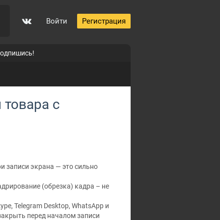
Войти
Регистрация
подпишись!
 товара с
ри записи экрана — это сильно
дрирование (обрезка) кадра – не
pe, Telegram Desktop, WhatsApp и
акрыть перед началом записи