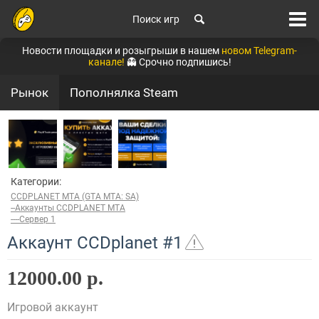
Поиск игр
Новости площадки и розыгрыши в нашем
новом Telegram-
канале!
👻 Срочно подпишись!
Рынок
Пополнялка Steam
Категории:
CCDPLANET MTA (GTA MTA: SA)
--Аккаунты CCDPLANET MTA
----Сервер 1
Аккаунт CCDplanet #1
12000.00 р.
Игровой аккаунт