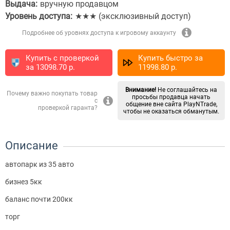
Выдача:
вручную продавцом
Уровень доступа:
★★★ (эксклюзивный доступ)
Подробнее об уровнях доступа к игровому аккаунту
Купить с проверкой
Купить быстро за
за
13098.70
p.
11998.80
p.
Внимание!
Не соглашайтесь на
Почему важно покупать товар
просьбы продавца начать
с
общение вне сайта PlayNTrade,
проверкой гаранта?
чтобы не оказаться обманутым.
Описание
автопарк из 35 авто
бизнез 5кк
баланс почти 200кк
торг