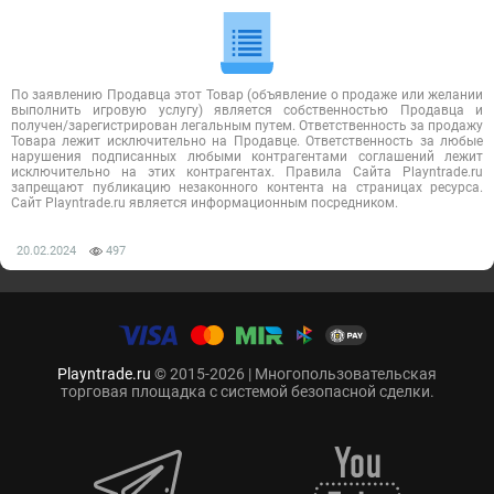
По заявлению Продавца этот Товар (объявление о продаже или желании
выполнить игровую услугу) является собственностью Продавца и
получен/зарегистрирован легальным путем. Ответственность за продажу
Товара лежит исключительно на Продавце. Ответственность за любые
нарушения подписанных любыми контрагентами соглашений лежит
исключительно на этих контрагентах. Правила Сайта Playntrade.ru
запрещают публикацию незаконного контента на страницах ресурса.
Сайт Playntrade.ru является информационным посредником.
20.02.2024
497
Playntrade.ru
© 2015-2026 | Многопользовательская
торговая площадка с системой безопасной сделки.