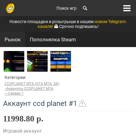
Поиск игр
Новости площадки и розыгрыши в нашем
новом Telegram-
канале!
👻 Срочно подпишись!
Рынок
Пополнялка Steam
Категории:
CCDPLANET MTA (GTA MTA: SA)
--Аккаунты CCDPLANET MTA
----Сервер 1
Аккаунт ccd planet #1
11998.80 р.
Игровой аккаунт