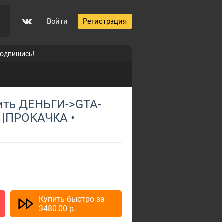
Войти
Регистрация
5
подпишись!
пить ДЕНЬГИ->GTA-
0
d |ПРОКАЧКА •
p
Купить быстро за
3480.00
p.