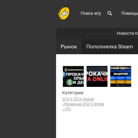
Поиск игр
Помощ
Новости 
Рынок
Пополнялка Steam
Категории:
GTA 5 (GTA Online)
--Прокачка GTA 5 Online
----PC