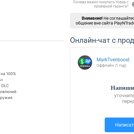
Почему важно покупать товар с
проверкой гаранта?
Внимание!
Не соглашайтес
общение вне сайта PlayNTrad
Онлайн-чат с про
MarkTvenboost
Оффлайн (1 год)
 на 100%
s»
х DLC
Напишит
новлений
уточните
оружия
пере
Написат