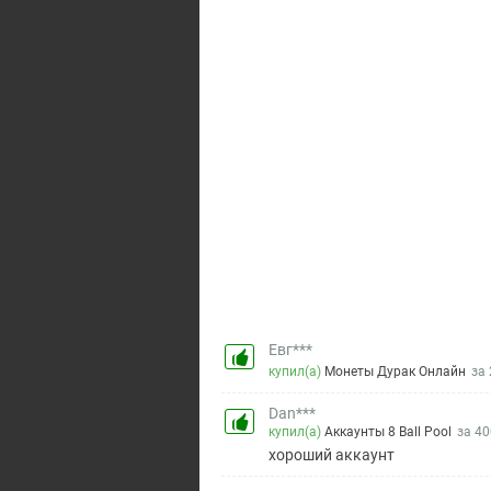
Евг***
купил(а)
Монеты Дурак Онлайн
за 
Dan***
купил(а)
Аккаунты 8 Ball Pool
за 40
хороший аккаунт