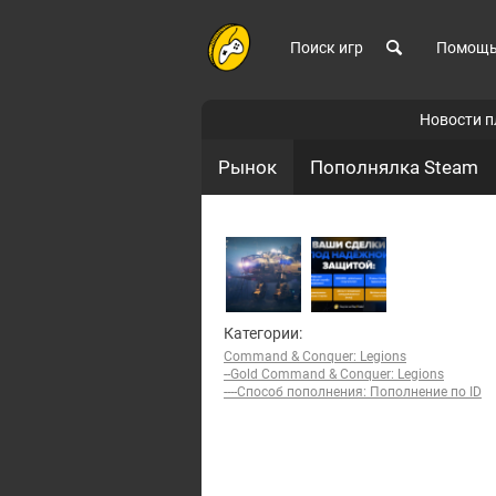
Поиск игр
Помощ
Новости 
Рынок
Пополнялка Steam
Категории:
Command & Conquer: Legions
--Gold Command & Conquer: Legions
----Способ пополнения: Пополнение по ID