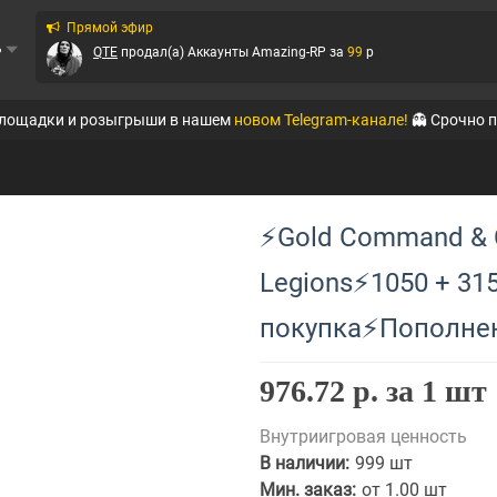
Прямой эфир
ь
QTE
продал(а)
Аккаунты Amazing-RP
за
99
p
QTE
продал(а)
Аккаунты Amazing-RP
за
35
p
площадки и розыгрыши в нашем
новом Telegram-канале!
👻 Срочно 
QTE
продал(а)
Аккаунты Online RP (Mobile)
за
66
p
QTE
продал(а)
Аккаунты Evolve-RP
за
155
p
⚡Gold Command & 
QTE
продал(а)
Аккаунты Online RP (Mobile)
за
99
p
Legions⚡1050 + 315
QTE
продал(а)
Аккаунты Arizona-RP
за
33
p
покупка⚡Пополнен
QTE
продал(а)
Аккаунты Black Russia RP (Mobi...
за
77
p
🐬DOLPHIN🐬
продал(а)
Аккаунты Black Russia RP (Mobi...
за
50
976.72 р. за 1 шт
p
Внутриигровая ценность
В наличии:
999 шт
Мин. заказ:
от 1.00 шт