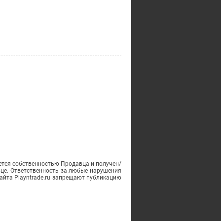
ется собственностью Продавца и получен/
вце. Ответственность за любые нарушения
айта Playntrade.ru запрещают публикацию