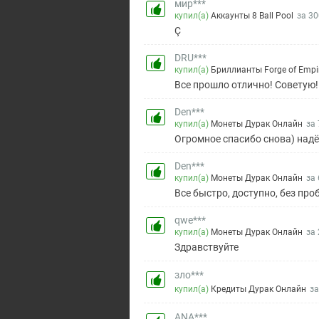
мир***
купил(а)
Аккаунты 8 Ball Pool
за 30
Ç
DRU***
купил(а)
Бриллианты Forge of Empi
Все прошло отлично! Советую!!
Den***
купил(а)
Монеты Дурак Онлайн
за 
Огромное спасибо снова) надё
Den***
купил(а)
Монеты Дурак Онлайн
за 
Все быстро, доступно, без пр
qwe***
купил(а)
Монеты Дурак Онлайн
за 
Здравствуйте
зло***
купил(а)
Кредиты Дурак Онлайн
за
ANA***