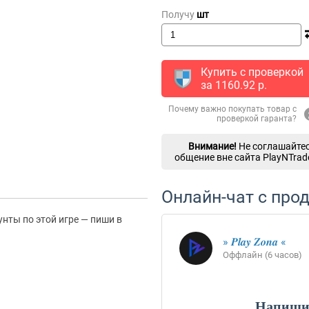
Получу
шт
Купить с проверкой
за
1160.92
p.
Почему важно покупать товар с
проверкой гаранта?
Внимание!
Не соглашайтес
общение вне сайта PlayNTrad
Онлайн-чат с про
унты по этой игре — пиши в
» 𝑷𝒍𝒂𝒚 𝒁𝒐𝒏𝒂 «
Оффлайн (6 часов)
Напишит