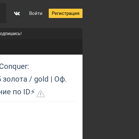
Войти
Регистрация
подпишись!
Conquer:
 золота / gold | Оф.
ие по ID⚡
0