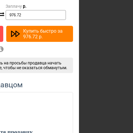
Заплачу
p.
Купить быстро за
976.72
p.
ь на просьбы продавца начать
e, чтобы не оказаться обманутым.
давцом
е продавцу