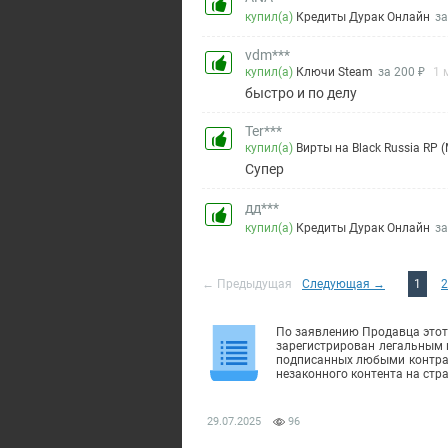
купил(а)
Кредиты Дурак Онлайн
за
vdm***
купил(а)
Ключи Steam
за 200 ₽
1 
быстро и по делу
Ter***
купил(а)
Вирты на Black Russia RP (
Супер
дд***
купил(а)
Кредиты Дурак Онлайн
за
← Предыдущая
Следующая →
1
2
По заявлению Продавца этот 
зарегистрирован легальным 
подписанных любыми контраг
незаконного контента на стр
29.07.2025
96