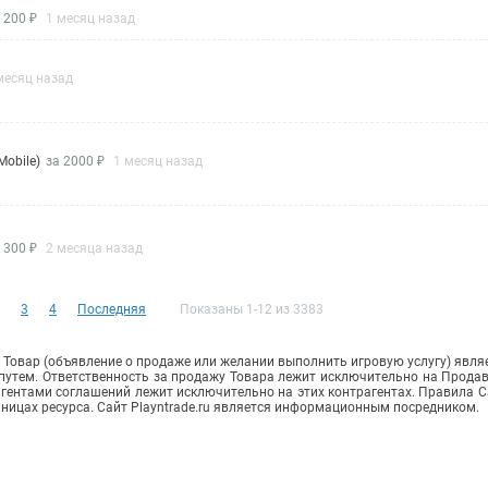
 200 ₽
1 месяц назад
месяц назад
Mobile)
за 2000 ₽
1 месяц назад
 300 ₽
2 месяца назад
3
4
Последняя
Показаны 1-12 из 3383
Товар (объявление о продаже или желании выполнить игровую услугу) явля
путем. Ответственность за продажу Товара лежит исключительно на Прода
ентами соглашений лежит исключительно на этих контрагентах. Правила С
аницах ресурса. Сайт Playntrade.ru является информационным посредником.