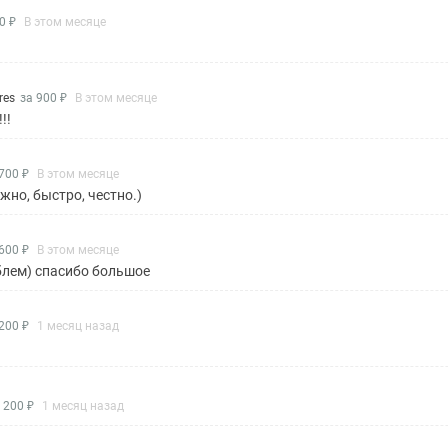
0 ₽
В этом месяце
res
за 900 ₽
В этом месяце
!!
700 ₽
В этом месяце
жно, быстро, честно.)
600 ₽
В этом месяце
облем) спасибо большое
200 ₽
1 месяц назад
 200 ₽
1 месяц назад