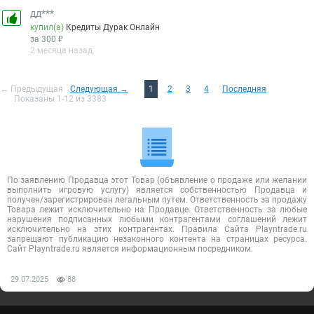
дд***
купил(а)
Кредиты Дурак Онлайн
за 300 ₽
2 месяца назад
← Предыдущая
Следующая →
1
2
3
4
Последняя
Показаны 1-12 из 3383
По заявлению Продавца этот Товар (объявление о продаже или желании
выполнить игровую услугу) является собственностью Продавца и
получен/зарегистрирован легальным путем. Ответственность за продажу
Товара лежит исключительно на Продавце. Ответственность за любые
нарушения подписанных любыми контрагентами соглашений лежит
исключительно на этих контрагентах. Правила Сайта Playntrade.ru
запрещают публикацию незаконного контента на страницах ресурса.
Сайт Playntrade.ru является информационным посредником.
29.07.2025
88