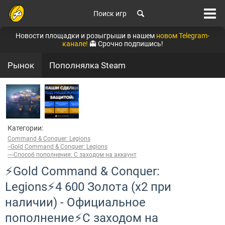
Поиск игр
Новости площадки и розыгрыши в нашем
новом Telegram-
канале!
👻 Срочно подпишись!
Рынок
Пополнялка Steam
Категории:
Command & Conquer: Legions
--Gold Command & Conquer: Legions
----Способ пополнения: С заходом на аккаунт
⚡Gold Command & Conquer:
Legions⚡4 600 Золота (x2 при
наличии) - Официальное
пополнение⚡С заходом на