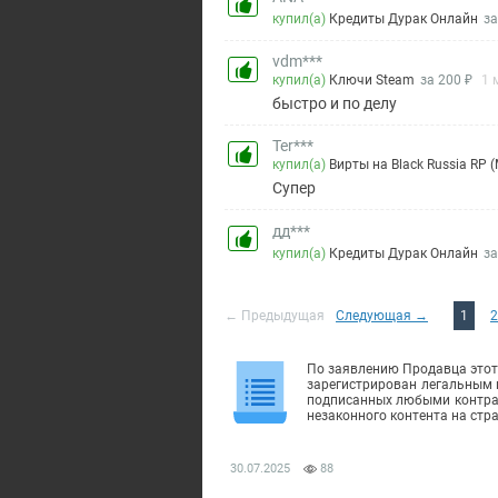
купил(а)
Кредиты Дурак Онлайн
за
vdm***
купил(а)
Ключи Steam
за 200 ₽
1 
быстро и по делу
Ter***
купил(а)
Вирты на Black Russia RP (
Супер
дд***
купил(а)
Кредиты Дурак Онлайн
за
← Предыдущая
Следующая →
1
2
По заявлению Продавца этот 
зарегистрирован легальным 
подписанных любыми контраг
незаконного контента на стр
30.07.2025
88