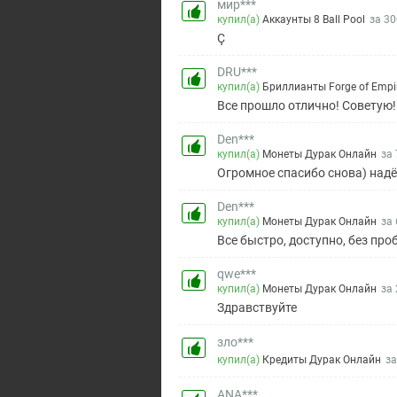
мир***
купил(а)
Аккаунты 8 Ball Pool
за 30
Ç
DRU***
купил(а)
Бриллианты Forge of Empi
Все прошло отлично! Советую!!
Den***
купил(а)
Монеты Дурак Онлайн
за 
Огромное спасибо снова) надё
Den***
купил(а)
Монеты Дурак Онлайн
за 
Все быстро, доступно, без пр
qwe***
купил(а)
Монеты Дурак Онлайн
за 
Здравствуйте
зло***
купил(а)
Кредиты Дурак Онлайн
за
ANA***