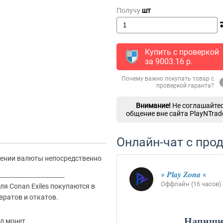
Получу
шт
Купить с проверкой
за
9003.16
p.
Почему важно покупать товар с
проверкой гаранта?
Внимание!
Не соглашайтес
общение вне сайта PlayNTrad
Онлайн-чат с про
лении валюты непосредственно
» 𝑷𝒍𝒂𝒚 𝒁𝒐𝒏𝒂 «
---------------------------------
Оффлайн (16 часов)
ля Conan Exiles покупаются в
вратов и откатов.
Напишит
л монет.