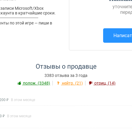
уточните
записи Microsoft/Xbox
пере
каунта в кратчайшие сроки.
---------------------------------
унты по этой игре — пиши в
Написат
Отзывы о продавце
3383 отзыва за 3 года
полож. (3348)
нейтр. (21)
отриц. (14)
200 ₽
В этом месяце
0 ₽
В этом месяце