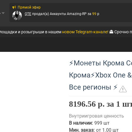
Прямой эфир
ь
QTE
продал(а)
Аккаунты Amazing-RP
за
99
p
QTE
продал(а)
Аккаунты Amazing-RP
за
320
p
площадки и розыгрыши в нашем
новом Telegram-канале!
👻 Срочно 
QTE
продал(а)
Аккаунты Black Russia RP (Mobi...
за
111
p
QTE
продал(а)
Аккаунты Black Russia RP (Mobi...
за
149
p
⚡Монеты Крома Co
QTE
продал(а)
Аккаунты Amazing-RP
за
399
p
Крома⚡Xbox One & S
QTE
продал(а)
Аккаунты Absolute RP
за
56
p
Все регионы ⚡
QTE
продал(а)
Аккаунты Absolute RP
за
246
p
Ирбис
продал(а)
Аккаунты WoT
за
125
p
8196.56 р. за 1 ш
Внутриигровая ценность
В наличии:
999 шт
Мин. заказ:
от 1.00 шт