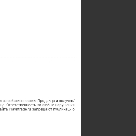
ется собственностью Продавца и получен/
вце. Ответственность за любые нарушения
айта Playntrade.ru запрещают публикацию