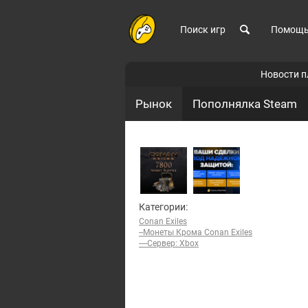
Поиск игр
Помощ
Новости 
Рынок
Пополнялка Steam
Категории:
Conan Exiles
--Монеты Крома Conan Exiles
----Сервер: Xbox