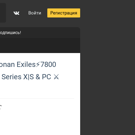
Войти
Регистрация
подпишись!
nan Exiles⚡7800
eries X|S & PC ⚔️
т