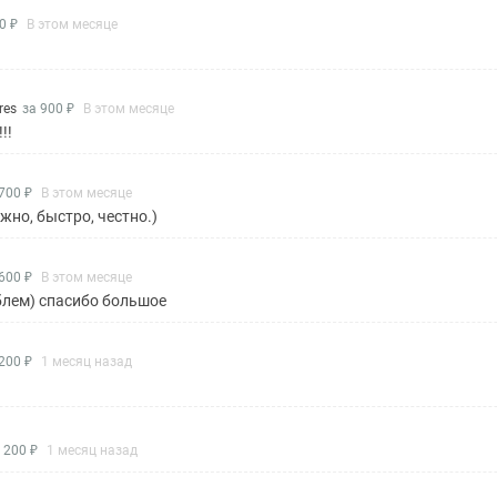
0 ₽
В этом месяце
res
за 900 ₽
В этом месяце
!!
700 ₽
В этом месяце
жно, быстро, честно.)
600 ₽
В этом месяце
облем) спасибо большое
200 ₽
1 месяц назад
 200 ₽
1 месяц назад