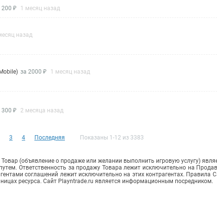
 200 ₽
1 месяц назад
месяц назад
Mobile)
за 2000 ₽
1 месяц назад
 300 ₽
2 месяца назад
3
4
Последняя
Показаны 1-12 из 3383
Товар (объявление о продаже или желании выполнить игровую услугу) явля
путем. Ответственность за продажу Товара лежит исключительно на Прода
ентами соглашений лежит исключительно на этих контрагентах. Правила С
аницах ресурса. Сайт Playntrade.ru является информационным посредником.