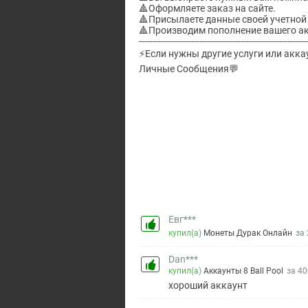
🔺Оформляете заказ на сайте.
🔺Присылаете данные своей учетной 
🔺Производим пополнение вашего ак
-------------------------------------------------------------
⚡Если нужны другие услуги или акка
Личные Сообщения💬
Евг***
купил(а)
Монеты Дурак Онлайн
за 
Dan***
купил(а)
Аккаунты 8 Ball Pool
за 40
хороший аккаунт