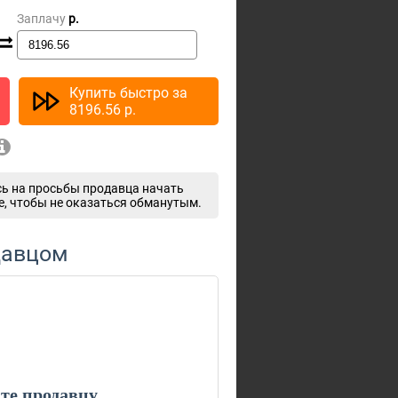
Заплачу
p.
Купить быстро за
8196.56
p.
ь на просьбы продавца начать
e, чтобы не оказаться обманутым.
давцом
е продавцу