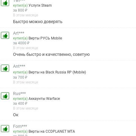
Twi***
купил(а)
Услуги Steam
за 800 ₽
В этом месяце
Быстро можно доверять
Art***
купил(а)
Вирты РУСЬ Mobile
за 4000 ₽
В этом месяце
Очень быстро и качественно, советую
Ant***
купил(а)
Вирты на Black Russia RP (Mobile)
за 700 ₽
В этом месяце
Rus***
купил(а)
Аккаунты Warface
за 400 ₽
В этом месяце
Ок
Fom***
купил(а)
Вирты на CCDPLANET MTA