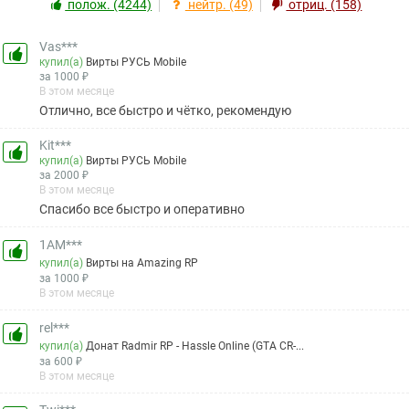
полож. (4244)
нейтр. (49)
отриц. (158)
Vas***
купил(а)
Вирты РУСЬ Mobile
за 1000 ₽
В этом месяце
Отлично, все быстро и чётко, рекомендую
Kit***
купил(а)
Вирты РУСЬ Mobile
за 2000 ₽
В этом месяце
Спасибо все быстро и оперативно
1AM***
купил(а)
Вирты на Amazing RP
за 1000 ₽
В этом месяце
rel***
купил(а)
Донат Radmir RP - Hassle Online (GTA CR-...
за 600 ₽
В этом месяце