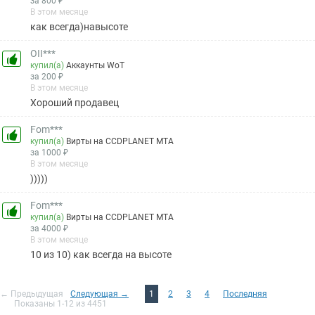
за 800 ₽
В этом месяце
как всегда)навысоте
OII***
купил(а)
Аккаунты WoT
за 200 ₽
В этом месяце
Хороший продавец
Fom***
купил(а)
Вирты на CCDPLANET MTA
за 1000 ₽
В этом месяце
)))))
Fom***
купил(а)
Вирты на CCDPLANET MTA
за 4000 ₽
В этом месяце
10 из 10) как всегда на высоте
← Предыдущая
Следующая →
1
2
3
4
Последняя
Показаны 1-12 из 4451