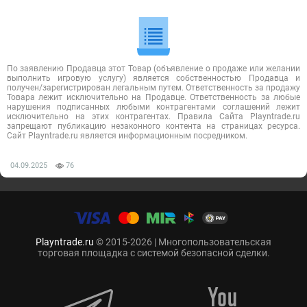
По заявлению Продавца этот Товар (объявление о продаже или желании
выполнить игровую услугу) является собственностью Продавца и
получен/зарегистрирован легальным путем. Ответственность за продажу
Товара лежит исключительно на Продавце. Ответственность за любые
нарушения подписанных любыми контрагентами соглашений лежит
исключительно на этих контрагентах. Правила Сайта Playntrade.ru
запрещают публикацию незаконного контента на страницах ресурса.
Сайт Playntrade.ru является информационным посредником.
04.09.2025
76
Playntrade.ru
© 2015-2026 | Многопользовательская
торговая площадка с системой безопасной сделки.