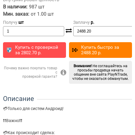
В наличии:
987 шт
Мин. заказ:
от 1.00 шт
Получу
шт
Заплачу
p.
Купить с проверкой
Купить быстро за
за
2802.70
p.
2488.20
p.
Внимание!
Не соглашайтесь на
Почему важно покупать товар
просьбы продавца начать
с
общение вне сайта PlayNTrade,
проверкой гаранта?
чтобы не оказаться обманутым.
Описание
💳Только для систем Андроид!
❗❗Важно❗❗
💳Как происходит сделка: