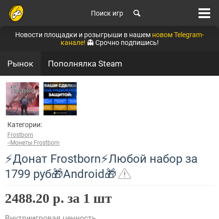
Поиск игр
Новости площадки и розыгрыши в нашем
новом Telegram-
канале!
👻 Срочно подпишись!
Рынок
Пополнялка Steam
Категории:
Frostborn
--Монеты Frostborn
⚡Донат Frostborn⚡Любой набор за
1799 руб🎁Android🎁
2488.20 р. за 1 шт
Внутриигровая ценность