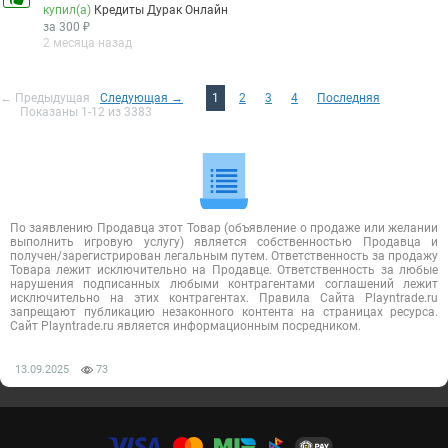
купил(а)
Кредиты Дурак Онлайн
за 300 ₽
2 месяца назад
← Предыдущая
Следующая →
1
2
3
4
Последняя
Показаны 1-12 из 3383
По заявлению Продавца этот Товар (объявление о продаже или желании
выполнить игровую услугу) является собственностью Продавца и
получен/зарегистрирован легальным путем. Ответственность за продажу
Товара лежит исключительно на Продавце. Ответственность за любые
нарушения подписанных любыми контрагентами соглашений лежит
исключительно на этих контрагентах. Правила Сайта Playntrade.ru
запрещают публикацию незаконного контента на страницах ресурса.
Сайт Playntrade.ru является информационным посредником.
13.09.2025
73