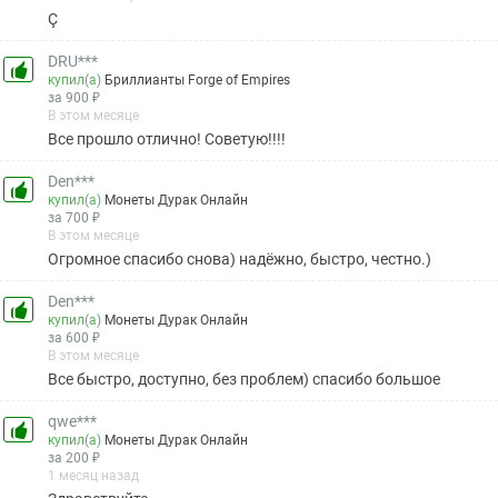
Ç
DRU***
купил(а)
Бриллианты Forge of Empires
за 900 ₽
В этом месяце
Все прошло отлично! Советую!!!!
Den***
купил(а)
Монеты Дурак Онлайн
за 700 ₽
В этом месяце
Огромное спасибо снова) надёжно, быстро, честно.)
Den***
купил(а)
Монеты Дурак Онлайн
за 600 ₽
В этом месяце
Все быстро, доступно, без проблем) спасибо большое
qwe***
купил(а)
Монеты Дурак Онлайн
за 200 ₽
1 месяц назад