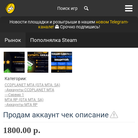
Поиск игр
Новости площадки и розыгрыши в нашем
новом Telegram-
канале!
👻 Срочно подпишись!
Рынок
Пополнялка Steam
Категории:
CCDPLANET MTA (GTA MTA: SA)
--Аккаунты CCDPLANET MTA
----Сервер 1
MTA RP (GTA MTA: SA)
--Аккаунты MTA RP
Продам аккаунт чек описание
1800.00 р.