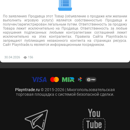
По заявлению Продавца этот Товар (объявление о продаже или желании
выполнить игровую услугу) является собственностью Продавца и
получен/зарегистрирован легальным путем. Ответственность за продажу
Товара лежит исключительно на Продавце. Ответственность за любые
нарушения подписанных любыми контрагентами соглашений лежит
исключительно на этих контрагентах. Правила Сайта Playntrade.ru
запрещают публикацию незаконного контента на страницах ресурса.
Сайт Playntrade.ru является информационным посредником.
30.04.2026
156
Playntrade.ru
© 2015-2026 | Многопользовательская
торговая площадка с системой безопасной сделки.