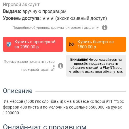
Игровой аккаунт
Выдача:
вручную продавцом
Уровень доступа:
★★★ (эксклюзивный доступ)
Подробнее об уровнях доступа к игровому аккаунту
Купить с проверкой
Купить быстро за
за
2050.00
p.
1800.00
p.
Внимание!
Не соглашайтесь на
Почему важно покупать товар
просьбы продавца начать
с
общение вне сайта PlayNTrade,
проверкой гаранта?
чтобы не оказаться обманутым.
Описание
Из мерсов (г500 глс слр новый) бмв в обвесе кс порш 911 гт3рс
феррари 488 писта и по мелочи на кошельке 6500000 на руках
1200000
Онлайн-чат с продавцом