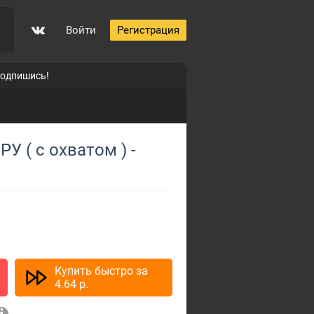
Войти
Регистрация
0
подпишись!
p
РУ ( c охватом ) -
5
0
Купить быстро за
4.64
p.