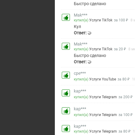
Быстро сделано
Mak***
купил(а)
Услуги TikTok
за 100 ₽
8 
Кул
Ответ:
🤝
Mak***
купил(а)
Услуги TikTok
за 20 ₽
8 м
Быстро сделано
Ответ:
🤝
cpe***
купил(а)
Услуги YouTube
за 80 ₽
1
kap***
купил(а)
Услуги Telegram
за 200 ₽
kap***
купил(а)
Услуги Telegram
за 100 ₽
kap***
купил(а)
Услуги Telegram
за 80 ₽
1