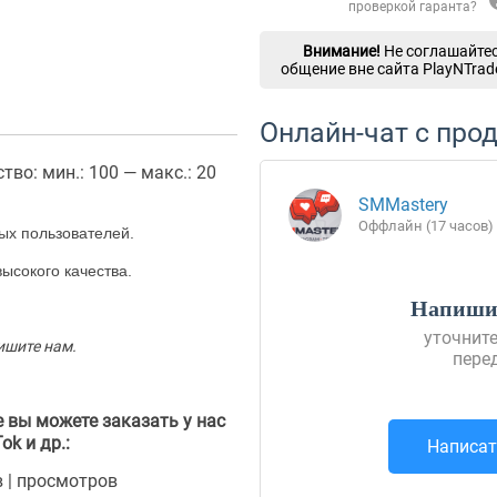
проверкой гаранта?
Внимание!
Не соглашайтес
общение вне сайта PlayNTrad
Онлайн-чат с про
тво: мин.: 100 — макс.: 20
SMMastery
Оффлайн (17 часов)
ых пользователей.
высокого качества.
Напишит
уточните
ишите нам.
пере
 вы можете заказать у нас
ok и др.:
Написат
в | просмотров