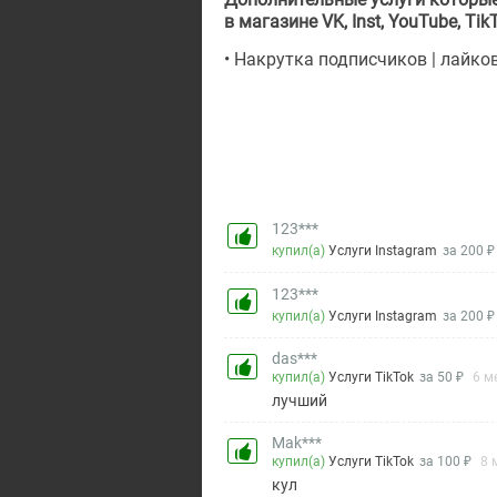
в магазине VK, Inst, YouTube, TikT
• Накрутка подписчиков | лайко
123***
купил(а)
Услуги Instagram
за 200 ₽
123***
купил(а)
Услуги Instagram
за 200 ₽
das***
купил(а)
Услуги TikTok
за 50 ₽
6 м
лучший
Mak***
купил(а)
Услуги TikTok
за 100 ₽
8 
кул