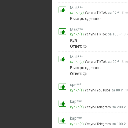
Mak***
купил(а)
Услуги TikTok
за 40 ₽
8 м
Быстро сделано
Mak***
купил(а)
Услуги TikTok
за 100 ₽
8 
Кул
Ответ:
🤝
Mak***
купил(а)
Услуги TikTok
за 20 ₽
8 м
Быстро сделано
Ответ:
🤝
cpe***
купил(а)
Услуги YouTube
за 80 ₽
1
kap***
купил(а)
Услуги Telegram
за 200 ₽
kap***
купил(а)
Услуги Telegram
за 100 ₽