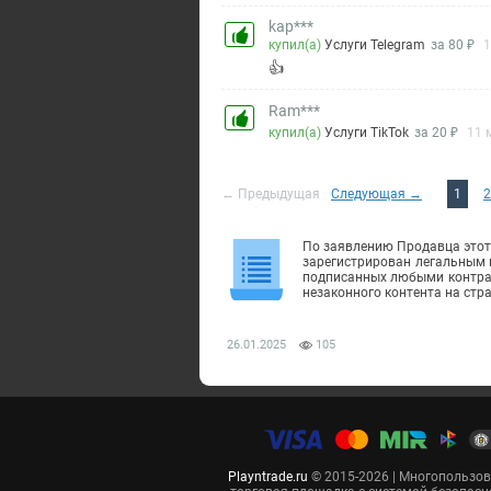
kap***
купил(а)
Услуги Telegram
за 80 ₽
1
👍
Ram***
купил(а)
Услуги TikTok
за 20 ₽
11 
← Предыдущая
Следующая →
1
2
По заявлению Продавца этот 
зарегистрирован легальным 
подписанных любыми контраг
незаконного контента на стр
26.01.2025
105
Playntrade.ru
© 2015-2026 | Многопользо