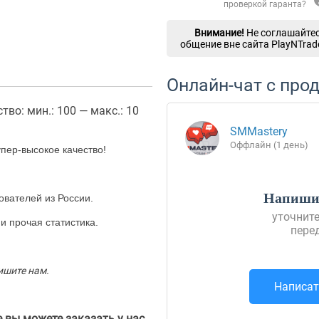
проверкой гаранта?
Внимание!
Не соглашайтес
общение вне сайта PlayNTrad
Онлайн-чат с про
тво: мин.: 100 — макс.: 10
SMMastery
Оффлайн (1 день)
пер-высокое качество!
Напишит
ователей из России.
уточните
и прочая статистика.
пере
ишите нам.
Написат
 вы можете заказать у нас