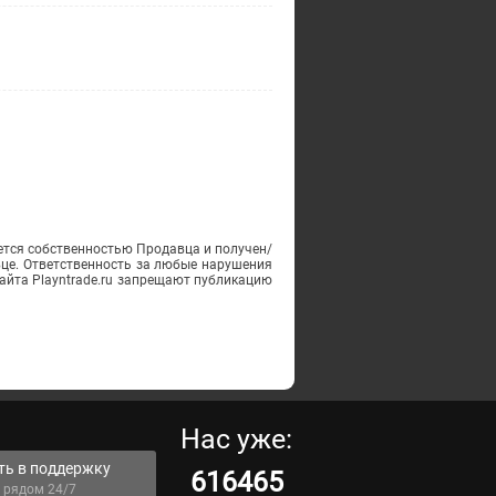
ется собственностью Продавца и получен/
вце. Ответственность за любые нарушения
айта Playntrade.ru запрещают публикацию
Нас уже:
ть в поддержку
616465
 рядом 24/7