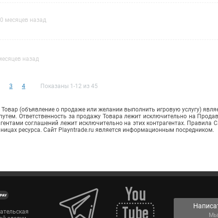
0 месяцев назад
месяцев назад
3
4
Показаны 1-12 из 45
Товар (объявление о продаже или желании выполнить игровую услугу) явля
путем. Ответственность за продажу Товара лежит исключительно на Прода
ентами соглашений лежит исключительно на этих контрагентах. Правила С
аницах ресурса. Сайт Playntrade.ru является информационным посредником.
Написа
вательская
Мы