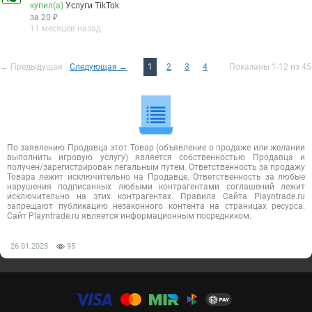
купил(а)
Услуги TikTok
за 20 ₽
11 месяцев назад
← Предыдущая
Следующая →
1
2
3
4
Показаны 1-12 из 45
По заявлению Продавца этот Товар (объявление о продаже или желании
выполнить игровую услугу) является собственностью Продавца и
получен/зарегистрирован легальным путем. Ответственность за продажу
Товара лежит исключительно на Продавце. Ответственность за любые
нарушения подписанных любыми контрагентами соглашений лежит
исключительно на этих контрагентах. Правила Сайта Playntrade.ru
запрещают публикацию незаконного контента на страницах ресурса.
Сайт Playntrade.ru является информационным посредником.
26.01.2025
95