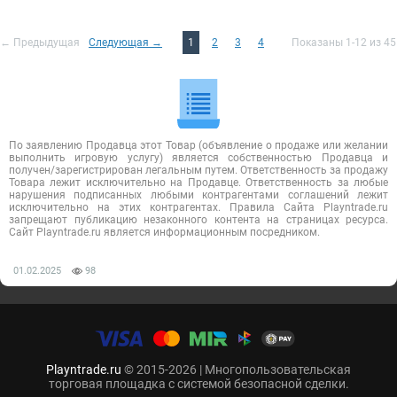
← Предыдущая
Следующая →
1
2
3
4
Показаны 1-12 из 45
По заявлению Продавца этот Товар (объявление о продаже или желании
выполнить игровую услугу) является собственностью Продавца и
получен/зарегистрирован легальным путем. Ответственность за продажу
Товара лежит исключительно на Продавце. Ответственность за любые
нарушения подписанных любыми контрагентами соглашений лежит
исключительно на этих контрагентах. Правила Сайта Playntrade.ru
запрещают публикацию незаконного контента на страницах ресурса.
Сайт Playntrade.ru является информационным посредником.
01.02.2025
98
Playntrade.ru
© 2015-2026 | Многопользовательская
торговая площадка с системой безопасной сделки.