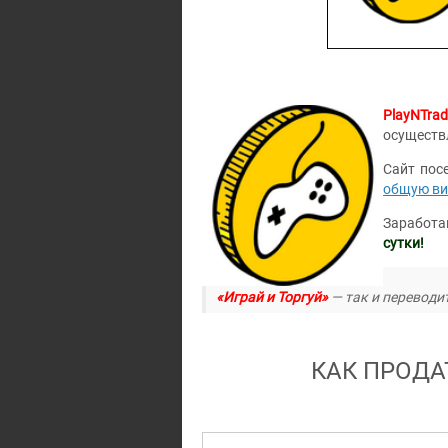
PlayNTrad
осуществ
Сайт пос
общую ви
Заработа
сутки!
«Играй и Торгуй»
— так и переводит
КАК ПРОДА