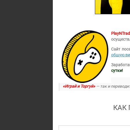
PlayNTrad
осуществ
Сайт пос
общую ви
Заработа
сутки!
«Играй и Торгуй»
— так и переводит
КАК 