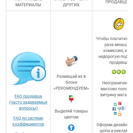
ПРОДАВЦОМ
МАТЕРИАЛЫ
ДРУГИХ
Чтобы платитить в
раза меньшую
комиссию, куп
недорогую подпи
продавца
Размещай их в
блоке
Неограниченно
«РЕКОМЕНДУЕМ»
массово пополн
витрину магазин
FAQ продавца
(часто задаваемые
вопросы)
Выделяй товары
цветом
FAQ по системе
коэффициентов
Оформи дизайн св
шопа и реклами