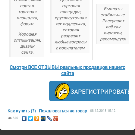
портал,
торговая
Выплаты
торговая
площадка,
стабильные.
площадка,
круглосуточная
Раскупают
форум.
тех.поддержка,
всё как
которая
пирожки,
Хорошая
разрешит
рекомендую!
оптимизация,
любые вопросы
дизайн
с покупателем.
сайта.
Смотри ВСЕ ОТЗЫВЫ реальных продавцов нашего
сайта
ЗАРЕГИСТРИРОВАТЬ
Как купить (?)
Пожаловаться на товар
08.12.2018
15:12
840