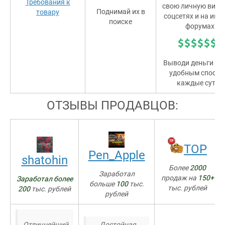
Требования к
свою личную витри
Поднимай их в
товару
соцсетях и на игр
поиске
форумах!
Выводи деньги л
удобным способ
каждые сутки
ОТЗЫВЫ ПРОДАВЦОВ:
TOP
Pen_Apple
shatohin
Более
2000
Заработал
продаж на
150+
Заработал более
больше
100
тыс.
тыс. рублей
200
тыс. рублей
рублей
Отличнейший
Достойная