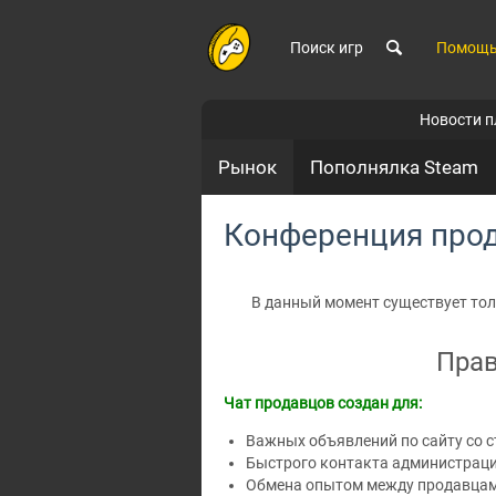
Поиск игр
Помощ
Новости 
Рынок
Пополнялка Steam
Конференция прод
В данный момент существует тол
Прав
Чат продавцов создан для:
Важных объявлений по сайту со 
Быстрого контакта администраци
Обмена опытом между продавцам