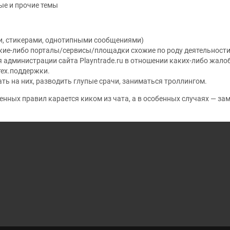
е и прочие темы
и, стикерами, однотипными сообщениями)
кие-либо порталы/сервисы/площадки схожие по роду деятельности и
 администрации сайта Playntrade.ru в отношении каких-либо жало
тех.поддержки.
ть на них, разводить глупые срачи, заниматься троллингом.
нных правил карается киком из чата, а в особенных случаях — за