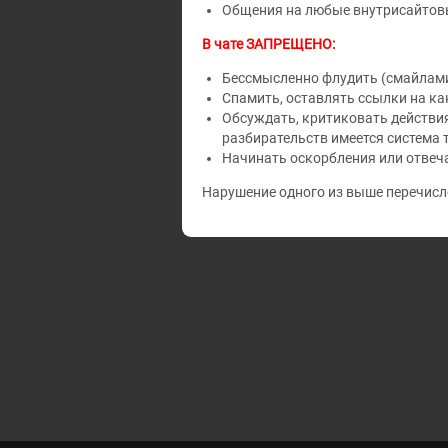
Общения на любые внутрисайтовы
В чате ЗАПРЕЩЕНО:
Бессмысленно флудить (смайлам
Спамить, оставлять ссылки на ка
Обсуждать, критиковать действия
разбирательств имеется система 
Начинать оскорбления или отвеча
Нарушение одного из выше перечисле