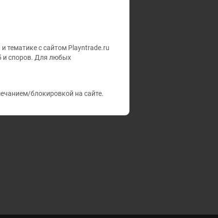
 тематике с сайтом Playntrade.ru
б и споров. Для любых
мечанием/блокировкой на сайте.