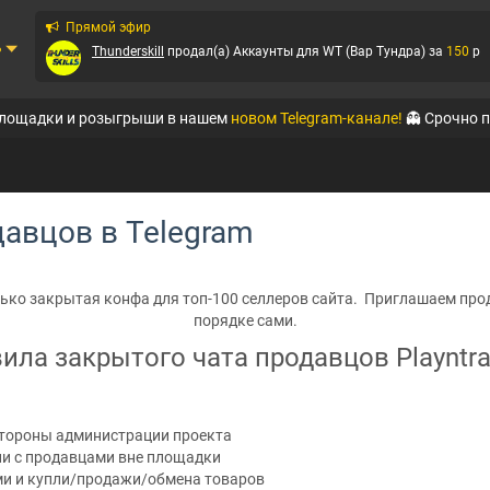
Прямой эфир
ь
Thunderskill
продал(а)
Аккаунты для WT (Вар Тундра)
за
150
p
requit
продал(а)
Аккаунты WoT
за
15
p
площадки и розыгрыши в нашем
новом Telegram-канале!
👻 Срочно 
QTE
продал(а)
Аккаунты Amazing-RP
за
30
p
🐘ELEPHANT🐘
продал(а)
Аккаунты Black Russia RP (Mobi...
за
100
p
авцов в Telegram
QTE
продал(а)
Аккаунты Amazing-RP
за
299
p
shatohin
продал(а)
Вирты РУСЬ Mobile
за
1000
p
ько закрытая конфа для топ-100 селлеров сайта. Приглашаем пр
порядке сами.
Ирбис
продал(а)
Аккаунты Black Russia RP (Mobi...
за
410
p
ила закрытого чата продавцов Playntra
Ирбис
продал(а)
Аккаунты Black Russia RP (Mobi...
за
225
p
стороны администрации проекта
и с продавцами вне площадки
и и купли/продажи/обмена товаров