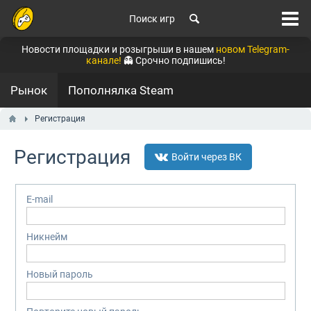
Поиск игр
Новости площадки и розыгрыши в нашем
новом Telegram-
канале!
👻 Срочно подпишись!
Рынок
Пополнялка Steam
Регистрация
Регистрация
Войти через ВК
E-mail
Никнейм
Новый пароль