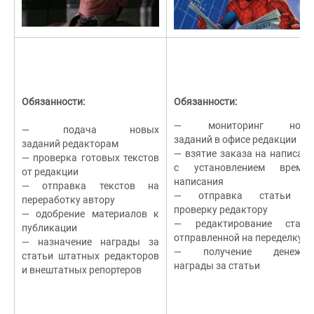
Обязанности:
Обязанности:
— мониторинг новы
— подача новых
заданий в офисе редакции
заданий редакторам
— взятие заказа на написани
— проверка готовых текстов
с установлением времен
от редакции
написания
— отправка текстов на
— отправка статьи н
переработку автору
проверку редактору
— одобрение материалов к
— редактирование статьи
публикации
отправленной на переделку
— назначение награды за
— получение денежно
статьи штатных редакторов
награды за статьи
и внештатных репортеров