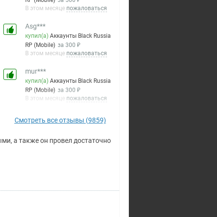
RP (Mobile)
за 500 ₽
В этом месяце
пожаловаться
Asg***
купил(а)
Аккаунты Black Russia
RP (Mobile)
за 300 ₽
В этом месяце
пожаловаться
mur***
купил(а)
Аккаунты Black Russia
RP (Mobile)
за 300 ₽
В этом месяце
пожаловаться
MET***
Смотреть все отзывы (9859)
купил(а)
Аккаунты Black Russia RP
(Mobile)
за 900 ₽
и, а также он провел достаточно
В этом месяце
пожаловаться
все четко
Аль***
купил(а)
Аккаунты Black Russia
RP (Mobile)
за 100 ₽
В этом месяце
пожаловаться
ilu***