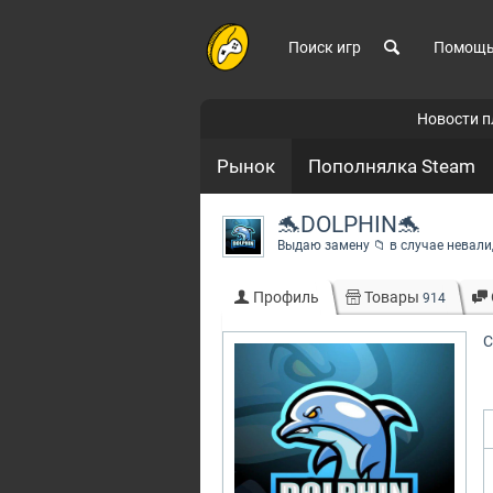
Поиск игр
Помощ
Новости 
Рынок
Пополнялка Steam
🐬DOLPHIN🐬
Выдаю замену 📁 в случае невали
Профиль
Товары
914
С