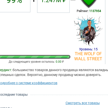
99%
1.247М ₽
Рейтинг:
1137954
Уровень: 15
THE WOLF OF
WALL STREET
До следующего уровня осталось:
0.00
₽
ердикт:
большинство товаров данного продавца являются валидным
спешных сделок. Вероятно, данному продавцу можно доверять.
одробнее о системе коэффициентов
оследние товары
Смотреть все товары