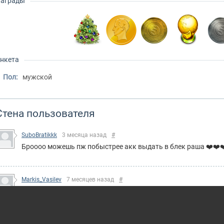
аграды
нкета
Пол:
мужской
Стена пользователя
SuboBratikkk
3 месяца назад
#
Броооо можешь пж побыстрее акк выдать в блек раша ❤️❤️❤
Markis_Vasilev
7 месяцев назад
#
ты может ответишь?
Холонин
9 месяцев назад
#