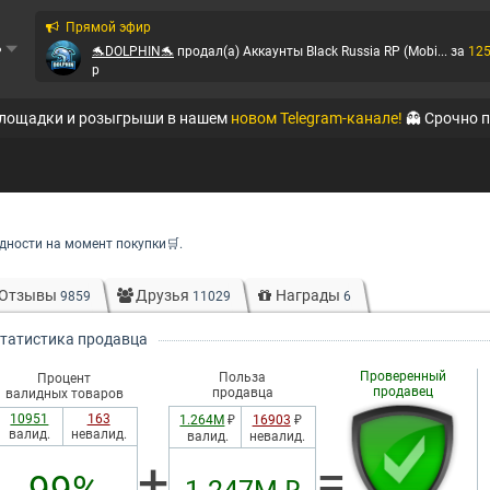
Прямой эфир
ь
🐬DOLPHIN🐬
продал(а)
Аккаунты Black Russia RP (Mobi...
за
12
p
QTE
продал(а)
Аккаунты Amazing-RP
за
99
p
площадки и розыгрыши в нашем
новом Telegram-канале!
👻 Срочно 
QTE
продал(а)
Аккаунты Online RP (Mobile)
за
44
p
QTE
продал(а)
Аккаунты Amazing-RP
за
44
p
🐬DOLPHIN🐬
продал(а)
Аккаунты Black Russia RP (Mobi...
за
15
дности на момент покупки🛒.
p
QTE
продал(а)
Аккаунты Amazing-RP
за
855
p
Отзывы
Друзья
Награды
9859
11029
6
Virtoman
продал(а)
Вирты на Radmir-RP
за
2400
p
татистика продавца
Проверенный
Польза
Процент
MegaMarket
продал(а)
Аккаунты Black Russia RP (Mobi...
за
953
продавец
продавца
валидных товаров
10951
163
1.264М
₽
16903
₽
валид.
невалид.
валид.
невалид.
+
=