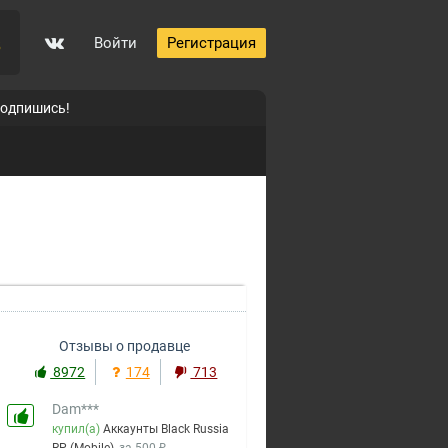
Войти
Регистрация
5
подпишись!
0
Отзывы о продавце
p
8972
174
713
Dam***
купил(а)
Аккаунты Black Russia