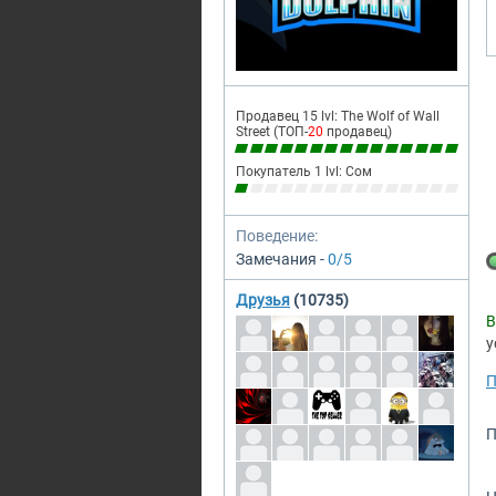
Продавец 15 lvl: The Wolf of Wall
Street (ТОП-
20
продавец)
Покупатель 1 lvl: Сом
Поведение:
Замечания -
0/5
Друзья
(10735)
В
у
П
П