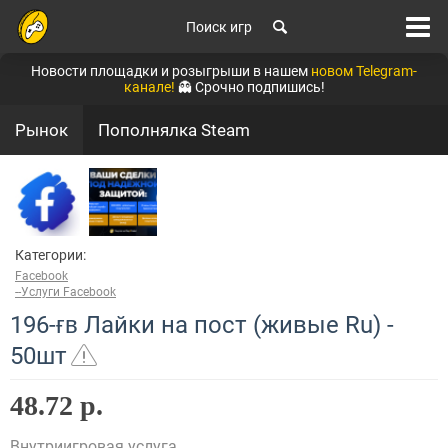
Поиск игр
Новости площадки и розыгрыши в нашем
новом Telegram-
канале!
👻 Срочно подпишись!
Рынок
Пополнялка Steam
Категории:
Facebook
--Услуги Facebook
196-ғʙ Лайки на пост (живые Ru) -
50шт
48.72 р.
Внутриигровая услуга