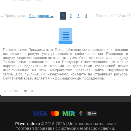
← Предыдущая
Следующая →
1
2
3
4
Показаны 1-12 из 45
По заявлению Продавца этот Товар (объявление о продаже или желании
выполнить игровую услугу) является собственностью Продавца и
получен/зарегистрирован легальным путем. Ответственность за продажу
Товара лежит исключительно на Продавце. Ответственность за любые
нарушения подписанных любыми контрагентами соглашений лежит
исключительно на этих контрагентах. Правила Сайта Playntrade.ru
запрещают публикацию незаконного контента на страницах ресурса.
Сайт Playntrade.ru является информационным посредником.
31.03.2025
101
Playntrade.ru
© 2015-2026 | Многопользовательская
торговая площадка с системой безопасной сделки.