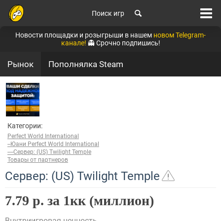
Поиск игр
Новости площадки и розыгрыши в нашем
новом Telegram-
канале!
👻 Срочно подпишись!
Рынок
Пополнялка Steam
Категории:
Perfect World International
--Юани Perfect World International
----Сервер: (US) Twilight Temple
Товары от партнеров
Сервер: (US) Twilight Temple
7.79 р. за 1кк (миллион)
Внутриигровая ценность