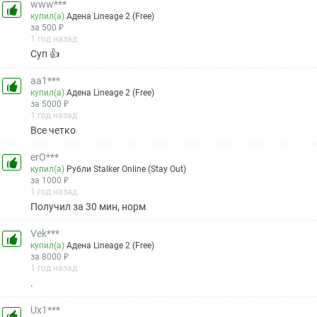
www***
купил(а)
Адена Lineage 2 (Free)
за 500 ₽
1 год назад
Суп 👍
aa1***
купил(а)
Адена Lineage 2 (Free)
за 5000 ₽
1 год назад
Все четко
erO***
купил(а)
Рубли Stalker Online (Stay Out)
за 1000 ₽
1 год назад
Получил за 30 мин, норм
Vek***
купил(а)
Адена Lineage 2 (Free)
за 8000 ₽
1 год назад
.
Ux1***