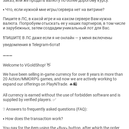
заказ, или же продать валюту по более дорогому курсу.
▪️ Что, если нужной мне игры/сервера нет на витрине?
Пишите в ЛС, в какой игре и на каком сервере Вам нужна
валюта. Попробуем отыскать ее у наших партнеров, в том числе
и зарубежных, затем создадим уникальный лот для Вас.
❗️ПИШИТЕ В ЛС даже если я не онлайн — у меня включены
уведомления в Telegram-бота❗️
➖➖➖
Welcome to VGoldShop! 👋
We have been selling in-game currency for over 8 years in more than
20 Action/MMORPG games, and now we are actively working to
expand our offerings on PlayNTrade. 🔥🛍
All currency is earned without the use of forbidden software and is
supplied by verified players. ✅
❔ Answers to frequently asked questions (FAQ):
▪️ How does the transaction work?
You pay for the item using the «Buy» button, after which the order