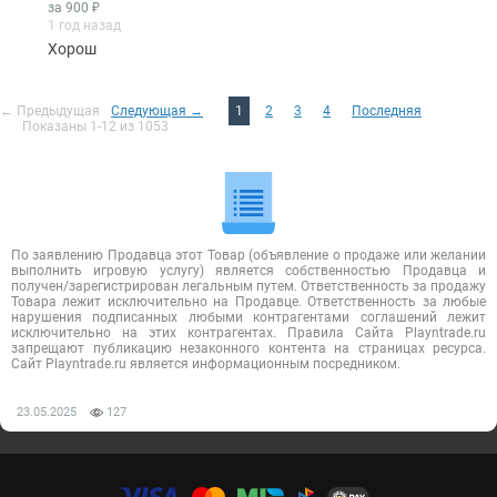
за 900 ₽
1 год назад
Хорош
← Предыдущая
Следующая →
1
2
3
4
Последняя
Показаны 1-12 из 1053
По заявлению Продавца этот Товар (объявление о продаже или желании
выполнить игровую услугу) является собственностью Продавца и
получен/зарегистрирован легальным путем. Ответственность за продажу
Товара лежит исключительно на Продавце. Ответственность за любые
нарушения подписанных любыми контрагентами соглашений лежит
исключительно на этих контрагентах. Правила Сайта Playntrade.ru
запрещают публикацию незаконного контента на страницах ресурса.
Сайт Playntrade.ru является информационным посредником.
23.05.2025
127