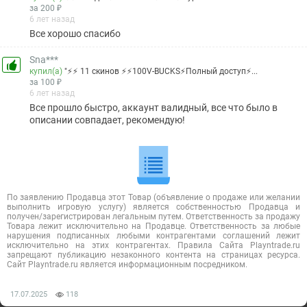
за 200 ₽
6 лет назад
Все хорошо спасибо
Sna***
купил(а)
"⚡⚡ 11 скинов ⚡⚡100V-BUCKS⚡Полный доступ⚡...
за 100 ₽
6 лет назад
Все прошло быстро, аккаунт валидный, все что было в
описании совпадает, рекомендую!
По заявлению Продавца этот Товар (объявление о продаже или желании
выполнить игровую услугу) является собственностью Продавца и
получен/зарегистрирован легальным путем. Ответственность за продажу
Товара лежит исключительно на Продавце. Ответственность за любые
нарушения подписанных любыми контрагентами соглашений лежит
исключительно на этих контрагентах. Правила Сайта Playntrade.ru
запрещают публикацию незаконного контента на страницах ресурса.
Сайт Playntrade.ru является информационным посредником.
17.07.2025
118