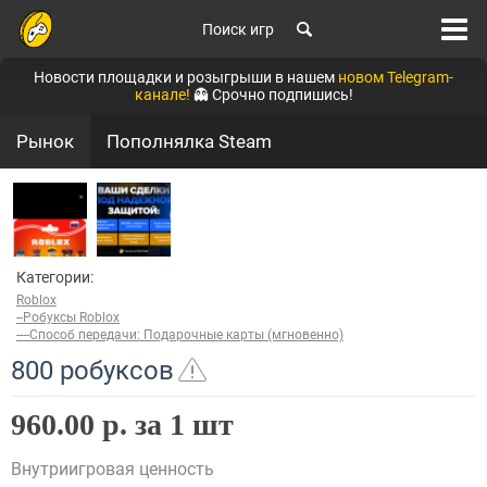
Поиск игр
Новости площадки и розыгрыши в нашем
новом Telegram-
канале!
👻 Срочно подпишись!
Рынок
Пополнялка Steam
Категории:
Roblox
--Робуксы Roblox
----Способ передачи: Подарочные карты (мгновенно)
800 робуксов
960.00 р. за 1 шт
Внутриигровая ценность