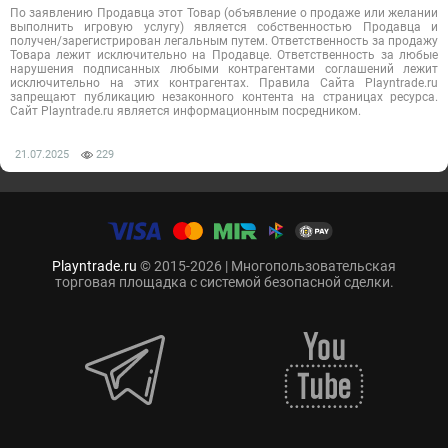
По заявлению Продавца этот Товар (объявление о продаже или желании
выполнить игровую услугу) является собственностью Продавца и
получен/зарегистрирован легальным путем. Ответственность за продажу
Товара лежит исключительно на Продавце. Ответственность за любые
нарушения подписанных любыми контрагентами соглашений лежит
исключительно на этих контрагентах. Правила Сайта Playntrade.ru
запрещают публикацию незаконного контента на страницах ресурса.
Сайт Playntrade.ru является информационным посредником.
21.07.2025
229
Playntrade.ru
© 2015-2026 | Многопользовательская
торговая площадка с системой безопасной сделки.