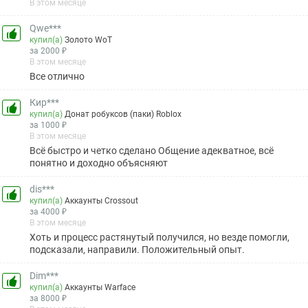
В этом месяце
Qwe***
купил(а)
Золото WoT
за 2000 ₽
В этом месяце
Все отлично
Кир***
купил(а)
Донат робуксов (паки) Roblox
за 1000 ₽
В этом месяце
Всё быстро и четко сделано Общение адекватное, всё
понятно и доходно объясняют
dis***
купил(а)
Аккаунты Crossout
за 4000 ₽
В этом месяце
Хоть и процесс растянутый получился, но везде помогли,
подсказали, направили. Положительный опыт.
Dim***
купил(а)
Аккаунты Warface
за 8000 ₽