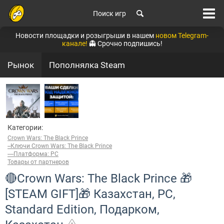
Поиск игр
Новости площадки и розыгрыши в нашем
новом Telegram-
канале!
👻 Срочно подпишись!
Рынок
Пополнялка Steam
Категории:
Crown Wars: The Black Prince
--Ключи Crown Wars: The Black Prince
----Платформа: PC
Товары от партнеров
🔴Crown Wars: The Black Prince 🎁
[STEAM GIFT]🎁 Казахстан, PC,
Standard Edition, Подарком,