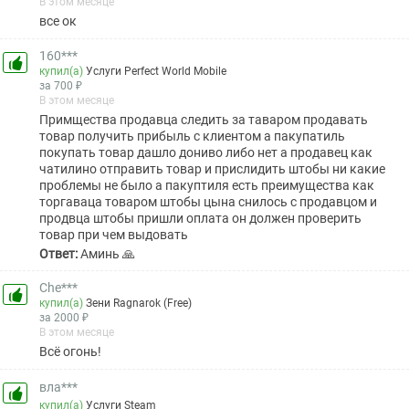
В этом месяце
все ок
160***
купил(а)
Услуги Perfect World Mobile
за 700 ₽
В этом месяце
Примщества продавца следить за таваром продавать
товар получить прибыль с клиентом а пакупатиль
покупать товар дашло дониво либо нет а продавец как
чатилино отправить товар и прислидить штобы ни какие
проблемы не было а пакуптиля есть преимущества как
торгаваца товаром штобы цына снилось с продавцом и
продвца штобы пришли оплата он должен проверить
товар при чем выдовать
Ответ:
Аминь 🙏
Che***
купил(а)
Зени Ragnarok (Free)
за 2000 ₽
В этом месяце
Всё огонь!
вла***
купил(а)
Услуги Steam