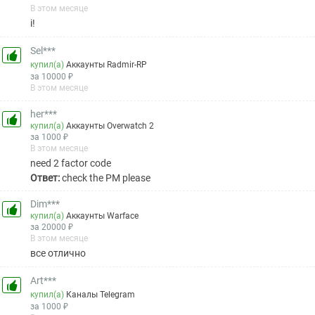
В этом месяце
i!
Sel***
купил(а)
Аккаунты Radmir-RP
за 10000 ₽
В этом месяце
her***
купил(а)
Аккаунты Overwatch 2
за 1000 ₽
В этом месяце
need 2 factor code
Ответ:
check the PM please
Dim***
купил(а)
Аккаунты Warface
за 20000 ₽
В этом месяце
все отлично
Art***
купил(а)
Каналы Telegram
за 1000 ₽