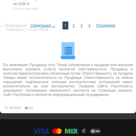
за 2000 ₽
В этом месяце
← Предыдущая
Следующая →
1
2
3
4
Последняя
Показаны 1-12 из 10328
По заявлению Продавца этот Товар (объявление о продаже или желании
выполнить игровую услугу) является собственностью Продавца и
получен/зарегистрирован легальным путем. Ответственность за продажу
Товара лежит исключительно на Продавце. Ответственность за любые
нарушения подписанных любыми контрагентами соглашений лежит
исключительно на этих контрагентах. Правила Сайта Playntrade.ru
запрещают публикацию незаконного контента на страницах ресурса.
Сайт Playntrade.ru является информационным посредником.
31.08.2025
62