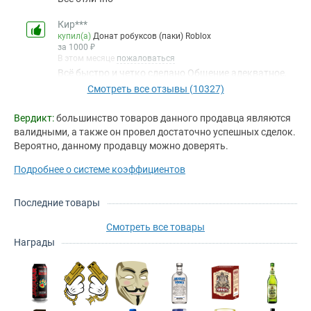
Кир***
купил(а)
Донат робуксов (паки) Roblox
за 1000 ₽
В этом месяце
пожаловаться
Всё быстро и четко сделано Общение адекватное,
всё понятно и доходно объясняют
Смотреть все отзывы (10327)
dis***
Вердикт:
большинство товаров данного продавца являются
купил(а)
Аккаунты Crossout
валидными, а также он провел достаточно успешных сделок.
за 4000 ₽
Вероятно, данному продавцу можно доверять.
В этом месяце
пожаловаться
Хоть и процесс растянутый получился, но везде
Подробнее о системе коэффициентов
помогли, подсказали, направили. Положительный
опыт.
Последние товары
Dim***
купил(а)
Аккаунты Warface
Смотреть все товары
за 8000 ₽
Награды
В этом месяце
пожаловаться
все ок
160***
купил(а)
Услуги Perfect World Mobile
за 700 ₽