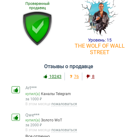
Проверенный
продавец
Уровень: 15
THE WOLF OF WALL
STREET
Отзывы о продавце
10243
76
8
Art***
купил(а)
Каналы Telegram
за 1000 ₽
В этом месяце
пожаловаться
Qwe***
купил(а)
Золото WoT
за 2000 ₽
В этом месяце
пожаловаться
Все отлично