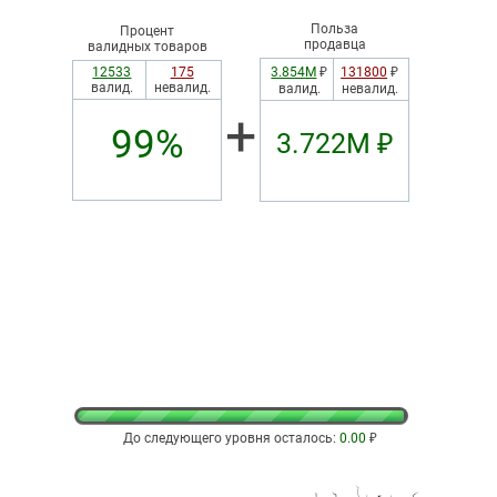
Польза
Процент
продавца
валидных товаров
12533
175
3.854М
₽
131800
₽
валид.
невалид.
валид.
невалид.
+
99%
3.722М ₽
До следующего уровня осталось:
0.00
₽