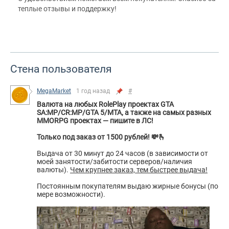
за 4000 ₽
теплые отзывы и поддержку!
В этом месяце
пожаловаться
все хорошо
Sel***
купил(а)
Аккаунты Radmir-RP
за 10000 ₽
Стена пользователя
В этом месяце
пожаловаться
MegaMarket
her***
1 год назад
#
купил(а)
Аккаунты Overwatch 2
Валюта на любых RolePlay проектах GTA
за 1000 ₽
SA:MP/CR:MP/GTA 5/MTA, а также на самых разных
В этом месяце
пожаловаться
MMORPG проектах — пишите в ЛС!
need 2 factor code
Только под заказ от 1500 рублей! 💸🫰
Ответ:
check the PM please
Выдача от 30 минут до 24 часов (в зависимости от
Dim***
моей занятости/забитости серверов/наличия
купил(а)
Аккаунты Warface
валюты).
Чем крупнее заказ, тем быстрее выдача!
за 20000 ₽
В этом месяце
пожаловаться
Постоянным покупателям выдаю жирные бонусы (по
все отлично
мере возможности).