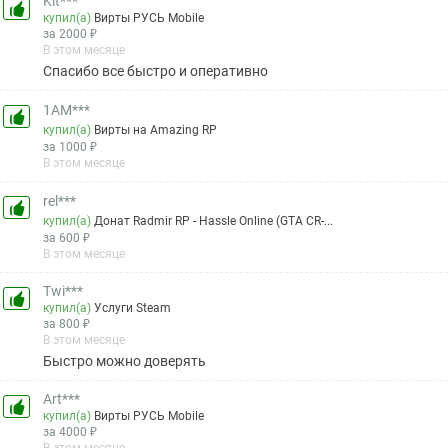
Kit***
купил(а)
Вирты РУСЬ Mobile
за 2000 ₽
В этом месяце
Спасибо все быстро и оперативно
1AM***
купил(а)
Вирты на Amazing RP
за 1000 ₽
В этом месяце
rel***
купил(а)
Донат Radmir RP - Hassle Online (GTA CR-...
за 600 ₽
В этом месяце
Twi***
купил(а)
Услуги Steam
за 800 ₽
В этом месяце
Быстро можно доверять
Art***
купил(а)
Вирты РУСЬ Mobile
за 4000 ₽