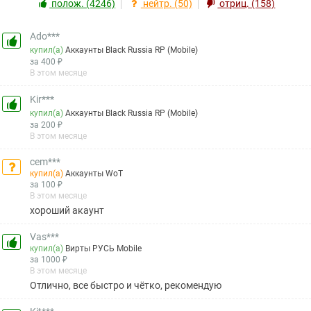
полож. (4246)
нейтр. (50)
отриц. (158)
Ado***
купил(а)
Аккаунты Black Russia RP (Mobile)
за 400 ₽
В этом месяце
Kir***
купил(а)
Аккаунты Black Russia RP (Mobile)
за 200 ₽
В этом месяце
cem***
купил(а)
Аккаунты WoT
за 100 ₽
В этом месяце
хороший акаунт
Vas***
купил(а)
Вирты РУСЬ Mobile
за 1000 ₽
В этом месяце
Отлично, все быстро и чётко, рекомендую