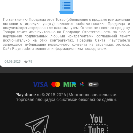
По заявлению Продавца этот Товар (объявление о продаже или желании
выполнить игровую услугу) является собственностью Продавца и
получен/зарегистрирован легальным путем. Ответственность за продажу
Товара лежит исключительно на Продавце. Ответственность за любые
нарушения подписанных любыми контрагентами соглашений лежит
исключительно на этих контрагентах. Правила Сайта Playntrade.ru
запрещают публикацию незаконного контента на страницах ресурса.
Сайт Playntrade.ru является информационным посредником.
04.09.2025
78
Playntrade.ru
© 2015-2026 | Многопользовательская
торговая площадка с системой безопасной сделки.