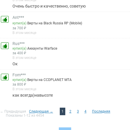
В этом месяце
Очень быстро и качественно, советую
Ant***
купил(а)
Вирты на Black Russia RP (Mobile)
за 700 ₽
В этом месяце
Rus***
купил(а)
Аккаунты Warface
за 400 ₽
В этом месяце
Ок
Fom***
купил(а)
Вирты на CCDPLANET MTA
за 800 ₽
В этом месяце
как всегда)навысоте
← Предыдущая
Следующая →
1
2
3
4
Последняя
Показаны 1-12 из 4454