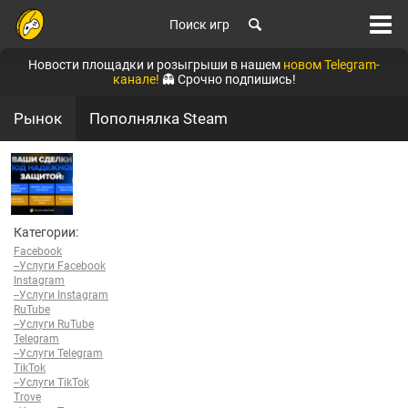
Поиск игр
Новости площадки и розыгрыши в нашем
новом Telegram-
канале!
👻 Срочно подпишись!
Рынок
Пополнялка Steam
Категории:
Facebook
--Услуги Facebook
Instagram
--Услуги Instagram
RuTube
--Услуги RuTube
Telegram
--Услуги Telegram
TikTok
--Услуги TikTok
Trove