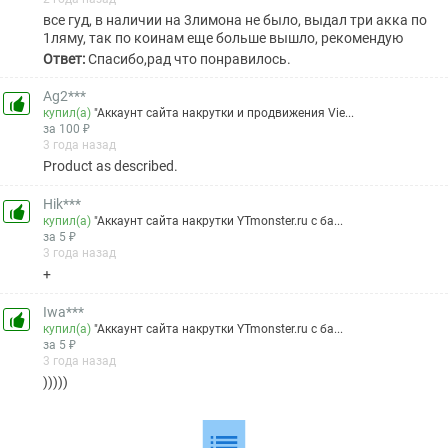
все гуд, в наличии на 3лимона не было, выдал три акка по
1ляму, так по коинам еще больше вышло, рекомендую
Ответ:
Спасибо,рад что понравилось.
Ag2***
купил(а)
"Аккаунт сайта накрутки и продвижения Vie...
за 100 ₽
3 года назад
Product as described.
Hik***
купил(а)
"Аккаунт сайта накрутки YTmonster.ru с ба...
за 5 ₽
3 года назад
+
Iwa***
купил(а)
"Аккаунт сайта накрутки YTmonster.ru с ба...
за 5 ₽
3 года назад
)))))