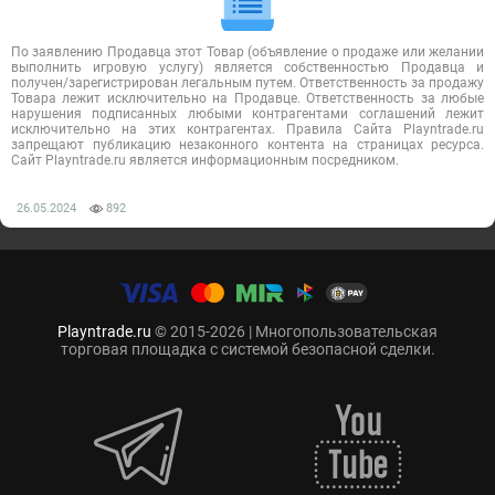
По заявлению Продавца этот Товар (объявление о продаже или желании
выполнить игровую услугу) является собственностью Продавца и
получен/зарегистрирован легальным путем. Ответственность за продажу
Товара лежит исключительно на Продавце. Ответственность за любые
нарушения подписанных любыми контрагентами соглашений лежит
исключительно на этих контрагентах. Правила Сайта Playntrade.ru
запрещают публикацию незаконного контента на страницах ресурса.
Сайт Playntrade.ru является информационным посредником.
26.05.2024
892
Playntrade.ru
© 2015-2026 | Многопользовательская
торговая площадка с системой безопасной сделки.