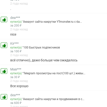
2 года назад
.
dea***
купил(а)
"Аккаунт сайта накрутки YTmonster.ru с ба...
за 200 ₽
2 года назад
nice
Kir***
купил(а)
"100 Быстрых подписчиков
за 100 ₽
2 года назад
всё отлично), даже больше чем ожидалось
Мав***
купил(а)
"Telegram просмотры на пост(100 шт.) живы...
за 30 ₽
2 года назад
Все хорошо
dea***
купил(а)
"Аккаунт сайта накрутки и продвижения в с...
за 600 ₽
2 года назад