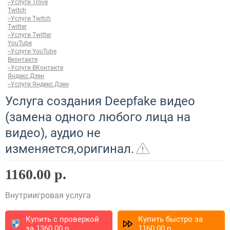
--Услуги Trove
Twitch
--Услуги Twitch
Twitter
--Услуги Twitter
YouTube
--Услуги YouTube
Вконтакте
--Услуги ВКонтакте
Яндекс Дзен
--Услуги Яндекс Дзен
Услуга создания Deepfake видео
(замена одного любого лица на
видео), аудио не
изменяется,оригинал.
1160.00 р.
Внутриигровая услуга
Купить с проверкой
Купить быстро за
за
1360.00
p.
1160.00
p.